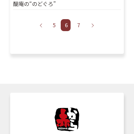
醍庵の“のどぐろ”
5
6
7