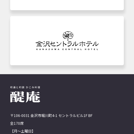
〒106-0031 ⾦沢市堀川町4-1 セントラルビル1F BF
全170席
【月〜土曜日】