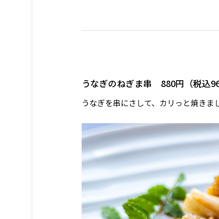
うなぎのねぎま串 880円（税込9
うなぎを串にさして、カリっと焼きま