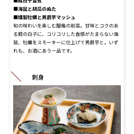
■鱈白子旨煮
■海鼠と胡瓜のぬた
■燻製牡蠣と男爵芋マッシュ
旬の味わいを楽しむ醍庵の前菜。甘味とコクのあ
る鱈の白子に、コリコリした食感がたまらない海
鼠、牡蠣をスモーキーに仕上げて男爵芋と。いず
れも、お酒にあう一品です。
刺身