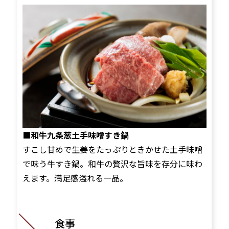
■和牛九条葱土手味噌すき鍋
すこし甘めで生姜をたっぷりときかせた土手味噌
で味う牛すき鍋。和牛の贅沢な旨味を存分に味わ
えます。満足感溢れる一品。
食事